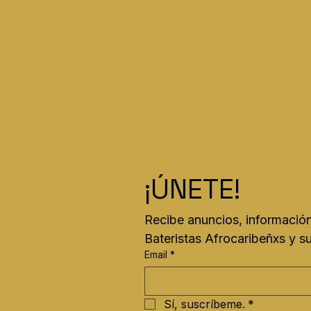
generar confia
Tener una polí
confianza.
forma de gener
comprar con tr
¡ÚNETE!
Recibe anuncios, información
Bateristas Afrocaribeñxs y s
Email
*
Sí, suscríbeme.
*